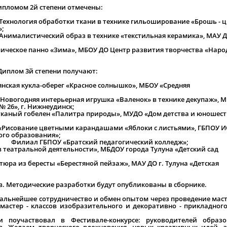
ипломом 2й степени отмечены:
«Технология обработки ткани в технике гильоширование «Брошь - ц
»;
Анималистический образ в технике «текстильная керамика», МАУ ДО
амическое панно «Зима», МБОУ ДО Центр развития творчества «Нар
Диплом 3й степени получают:
янская кукла-оберег «Красное солнышко», МБОУ «Средняя
«Новогодняя интерьерная игрушка «Валенок» в технике декупаж», 
 26», г. Нижнеудинск;
етканый гобелен «Палитра природы», МУДО «Дом детства и юношеств
Рисование цветными карандашами «Яблоки с листьями», ГБПОУ 
ого образования»;
, Филиал ГБПОУ «Братский педагогический колледж»;
 театральной деятельности», МБДОУ города Тулуна «Детский сад
юра из бересты «Берестяной пейзаж», МАУ ДО г. Тулуна «Детская
. Методические разработки будут опубликованы в сборнике.
альнейшее сотрудничество и обмен опытом через проведение маст
мастер - классов изобразительного и декоративно - прикладного
 поучаствовал в Фестивале-конкурсе: руководителей образо
ов. Желаем творческого вдохновения, новых креативных идей, 