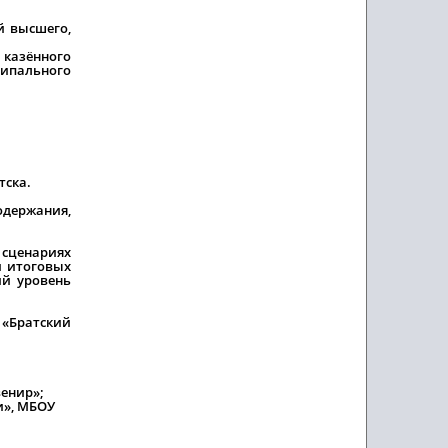
й высшего,
 казённого
ципального
тска.
одержания,
 сценариях
и итоговых
ий уровень
 «Братский
венир»;
и», МБОУ