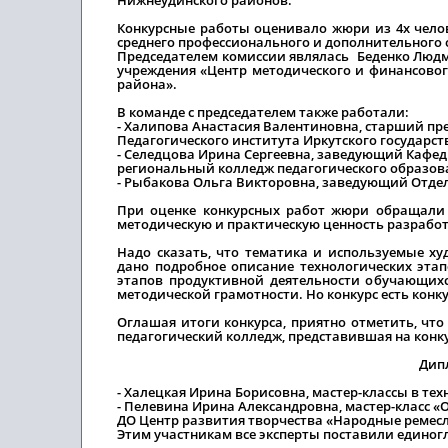
Конкурсные работы оценивало жюри из 4х челов
среднего профессионального и дополнительного 
Председателем комиссии являлась Беденко Людм
учреждения «Центр методического и финансово
района».
В команде с председателем также работали:
- Халипова Анастасия Валентиновна, старший пр
Педагогического института Иркутского государст
- Селедцова Ирина Сергеевна, заведующий Кафе
региональный колледж педагогического образов
- Рыбакова Ольга Викторовна, заведующий Отдел
При оценке конкурсных работ жюри обращали 
методическую и практическую ценность разработ
Надо сказать, что тематика и используемые ху
дано подробное описание технологических этап
этапов продуктивной деятельности обучающихс
методической грамотности. Но конкурс есть кон
Оглашая итоги конкурса, приятно отметить, ч
педагогический колледж, представившая на конку
Дип
- Халецкая Ирина Борисовна, мастер-классы в те
- Пелевина Ирина Александровна, мастер-класс 
ДО Центр развития творчества «Народные ремесла»
Этим участникам все эксперты поставили единог