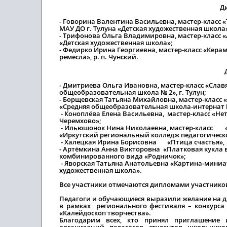
Д
- Говорина Валентина Васильевна, мастер-класс 
МАУ ДО г. Тулуна «Детская художественная школа
- Трифонова Ольга Владимировна, мастер-класс «
«Детская художественная школа»;
- Федирко Ирина Георгиевна, мастер-класс «Кер
ремесла», р. п. Чунский.
- Дмитриева Ольга Ивановна, мастер-класс «Слав
общеобразовательная школа № 2», г. Тулун;
- Борщевская Татьяна Михайловна, мастер-класс 
«Средняя общеобразовательная школа-интернат №
- Коноплёва Елена Васильевна, мастер-класс «Н
Черемхово»;
- Ильюшонок Нина Николаевна, мастер-класс «
«Иркутский региональный колледж педагогическ
- Халецкая Ирина Борисовна «Птица счастья»
- Артёмкина Анна Викторовна «Платковая кукла в
комбинированного вида «Родничок»;
- Яворская Татьяна Анатольевна «Картина-миниат
художественная школа».
Все участники отмечаются дипломами участников
Педагоги и обучающиеся выразили желание на д
в рамках регионального фестиваля – конкурса 
«Калейдоскоп творчества».
Благодарим всех, кто принял приглашение и
организаций, педагогов, студентов, школьник