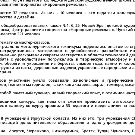
 развития творчества «Народные ремесла»).
астие 32 педагога. Из них - 10 человек – это педагоги коллед
усства и дизайна.
общеобразовательных школ №1, 6, 25, Новой Эры, детской худо
инска, Центр развития творчества «Народные ремесла» п. Чунский 
-классов 221 человек.
тематике мастер-классов.
стриально-металлургического техникума поделились опытом со ст
нетрадиционных материалов в дизайнерских разработках ин
ионально раскрывали секреты мастерства в области технологий де
ебята с удовольствием погружались в творческую атмосферу и
, обереги и украшения из бересты, символ года, панно и коло
игрушки из ваты, деревянные изделия, украшенные народными и 
ирана.
теров участники умело создавали живописные и графические
 техник и материалов, таких как акварель, акрил, темпера, масл
с собой памятный сувенир, новый творческий опыт, и отличное наст
одился конкурс, где педагоги смогли представить авторски
ес к нашему конкурсу проявили 33 педагога и представили на экс
18 учреждений Иркутской области. Из них это: три учреждения С
анизаций дополнительного образования и одно учреждение до
а: Иркутск, Черемхово, Нижнеудинск, Братск, Тулун, Чунского, Б