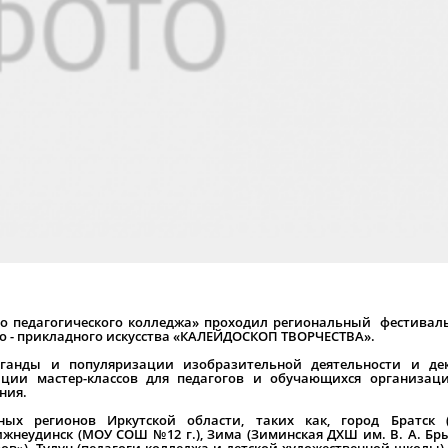
ого педагогического колледжа» проходил региональный фестиваль
но - прикладного искусства «КАЛЕЙДОСКОП ТВОРЧЕСТВА».
аганды и популяризации изобразительной деятельности и дек
ации мастер-классов для педагогов и обучающихся организац
ния.
ых регионов Иркутской области, таких как, город Братск (
жнеудинск (МОУ СОШ №12 г.), Зима (Зиминская ДХШ им. В. А. Бры
ров»), Тулун (педагоги колледжа и детской художественной школы)