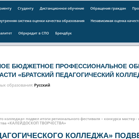
риенту
Студенту
Дистанционное обучение
Обращения граждан
Про
нутренняя система оценки качества образования
Независимая оценка качес
алитет
Обркредит в СПО
Брендбук
НОЕ БЮДЖЕТНОЕ ПРОФЕССИОНАЛЬНОЕ ОБ
АСТИ «БРАТСКИЙ ПЕДАГОГИЧЕСКИЙ КОЛЛЕ
зык образования
Русский
о колледжа» подвел итоги регионального фестиваля – конкурса мастер - 
усства «КАЛЕЙДОСКОП ТВОРЧЕСТВА»
ДАГОГИЧЕСКОГО КОЛЛЕДЖА» ПОДВ