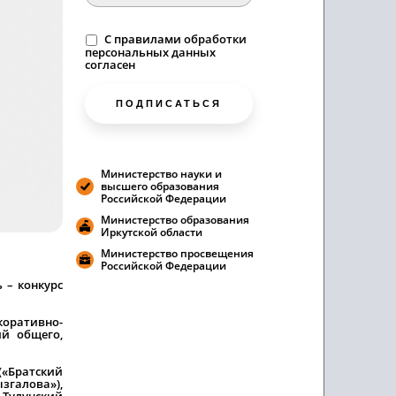
C
правилами
обработки
персональных данных
согласен
ПОДПИСАТЬСЯ
Министерство науки и
высшего образования
Российской Федерации
Министерство образования
Иркутской области
Министерство просвещения
Российской Федерации
 – конкурс
оративно-
ий общего,
«Братский
згалова»),
, Тулунский