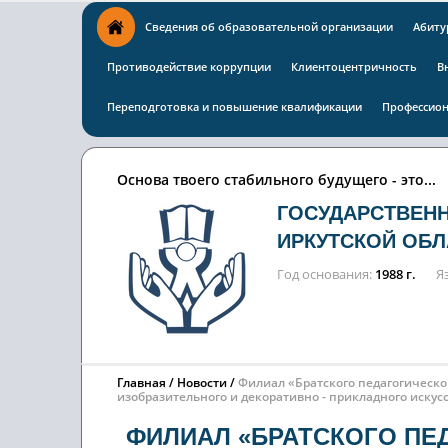
Сведения об образовательной организации
Абиту
Противодействие коррупции
Клиентоцентричность
В
Переподготовка и повышение квалификации
Профессион
Основа твоего стабильного будущего - это...
ГОСУДАРСТВЕН
ИРКУТСКОЙ ОБЛ
Год основания
1988 г.
Я
Главная
Новости
Филиал «Братского педагогическог
изобразительного и декоративно - прикладного иск
ФИЛИАЛ «БРАТСКОГО ПЕ