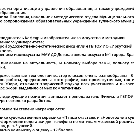
ек из организации управления образования, а также учреждени
образования.
ила Павловна, начальник методического отдела Муниципального
го сопровождения образовательных учреждений Тулунского муни
еподаватель Кафедры изобразительного искусства и методики
венного университета;
дрой художественно-эстетических дисциплин ГБПОУ ИО «Иркутский
ания»;
ением изоискусства МАУ ДО Детская школа искусств №1 города Бра
внимание на актуальность, и новизну выбора темы, полноту с
ки.
дожественные технологии мастер-классов очень разнообразны. В
ов работы, представлены фотографии, как промежуточных, так 
я. Жюри, отмечает творческий подход всех участников и высок
курс, жюри выделило самых компетентных.
то лидирующие позиции занимает преподаватель Филиала ГБПОУ
рс несколько разработок.
ломом 1й степени награждаются:
хнике художественной керамики «Птица счастья», и «Новогодний су
«Оформление подставки для телефона по мотивам мезенской роспис
, р. п. Чунский.
ласно наивысшую оценку – 12 баллов.