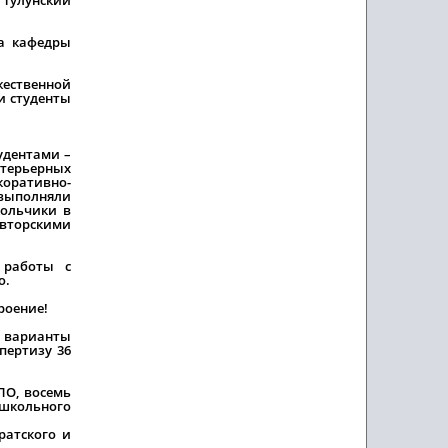
жа кафедры
жественной
и студенты
удентами –
терьерных
коративно-
 выполняли
кольчики в
авторскими
 работы с
о.
роение!
е варианты
пертизу 36
ПО, восемь
школьного
ратского и