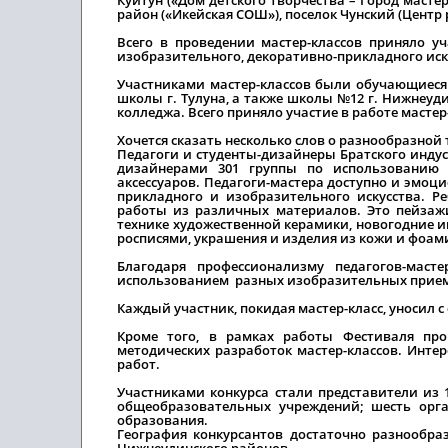
район («Икейская СОШ»), поселок Чунский (Центр
Всего в проведении мастер-классов приняло уч
изобразительного, декоративно-прикладного иск
Участниками мастер-классов были обучающиеся 
школы г. Тулуна, а также школы №12 г. Нижнеуд
колледжа. Всего приняло участие в работе мастер
Хочется сказать несколько слов о разнообразной 
Педагоги и студенты-дизайнеры Братского инду
дизайнерами 301 группы по использованию 
аксессуаров. Педагоги-мастера доступно и эмоц
прикладного и изобразительного искусства. Р
работы из различных материалов. Это пейзажи
технике художественной керамики, новогодние 
росписями, украшения и изделия из кожи и фоам
Благодаря профессионализму педагогов-мас
использованием разных изобразительных приемов,
Каждый участник, покидая мастер-класс, уносил 
Кроме того, в рамках работы Фестиваля пров
методических разработок мастер-классов. Интер
работ.
Участниками конкурса стали представители из 
общеобразовательных учреждений; шесть орг
образования.
География конкурсантов достаточно разнообразн
Нижнеудинского районов.