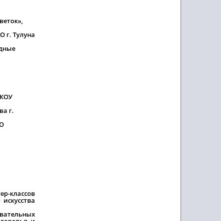
веток»,
 г. Тулуна
одные
МКОУ
а г.
ИО
ер-классов
 искусства
вательных
здоровья и