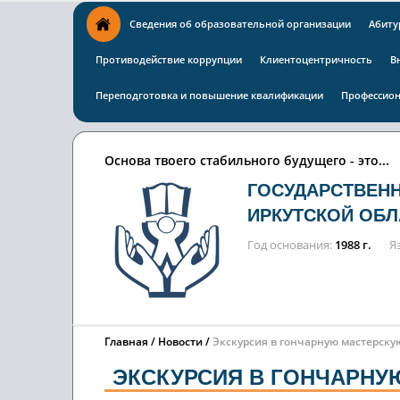
Сведения об образовательной организации
Абиту
Противодействие коррупции
Клиентоцентричность
В
Переподготовка и повышение квалификации
Профессион
Основа твоего стабильного будущего - это...
ГОСУДАРСТВЕН
ИРКУТСКОЙ ОБЛ
Год основания
1988 г.
Я
Главная
Новости
Экскурсия в гончарную мастерску
ЭКСКУРСИЯ В ГОНЧАРНУ