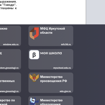
выражения.
 "Гнездо".
иглашены к