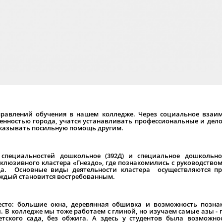
правлений обучения в нашем колледже. Через социальное взаи
енностью города, учатся устанавливать профессиональные и дело
оказывать посильную помощь другим.
специальностей дошкольное (392Д) и специальное дошкольное
люзивного кластера «Гнездо», где познакомились с руководством
да. Основные виды деятельности кластера осуществляются пр
каждый становится востребованным.
есто: большие окна, деревянная обшивка и возможность позна
. В колледже мы тоже работаем с глиной, но изучаем самые азы - 
тского сада, без обжига. А здесь у студентов была возможно