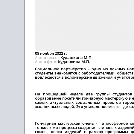
08 ноября 2022 г.
Автор текста
Кудашкина М.П.
Автор фото
Кудашкина М.П.
Социальное партнёрство – одно из важных на
студенты знакомятся с работодателями, обществ
вовлекаются в волонтёрские движения и учатся 
На прошедшей неделе две группы студентов 
образование посетили гончарную мастерскую инк
самых актуальных социальных проектов горо
«солнечных» людей. Это уникальное место, где 
Гончарная мастерская очень - атмосферное м
тонкостями процесса создания глиняных изделий
глины, лепка изделий в рамках программы де