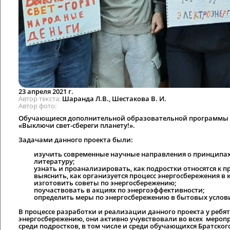
23 апреля 2021 г.
Автор текста
Шаранда Л.В., Шестакова В. И.
Автор фото
Обучающиеся дополнительной образовательной программы 
«Выключи свет-сбереги планету!».
пропорпор
Задачами данного проекта были:
изучить современные научные направления о принципах 
литературу;
узнать и проанализировать, как подростки относятся к п
выяснить, как организуется процесс энергосбережения в 
изготовить советы по энергосбережению;
поучаствовать в акциях по энергоэффективности;
определить меры по энергосбережению в бытовых услови
полполл
В процессе разработки и реализации данного проекта у ребя
энергосбережению, они активно учувствовали во всех
меропр
среди подростков, в том числе и среди
обучающихся Братского