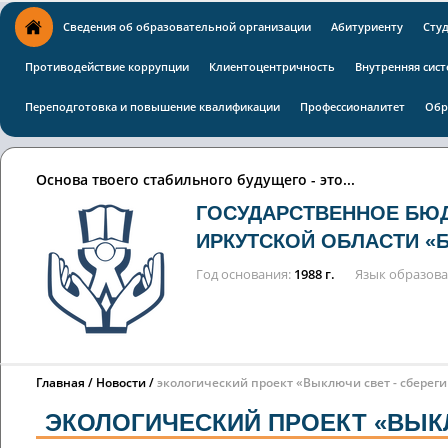
Сведения об образовательной организации
Абитуриенту
Сту
Противодействие коррупции
Клиентоцентричность
Внутренняя сист
Переподготовка и повышение квалификации
Профессионалитет
Обр
Основа твоего стабильного будущего - это...
ГОСУДАРСТВЕННОЕ БЮ
ИРКУТСКОЙ ОБЛАСТИ «
Год основания
1988 г.
Язык образов
Главная
Новости
экологический проект «Выключи свет - сбереги
ЭКОЛОГИЧЕСКИЙ ПРОЕКТ «ВЫКЛ