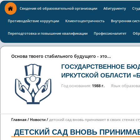
Сведения об образовательной организации
Абитуриенту
Сту
Противодействие коррупции
Клиентоцентричность
Внутренняя сист
Переподготовка и повышение квалификации
Профессионалитет
Обр
Основа твоего стабильного будущего - это...
ГОСУДАРСТВЕННОЕ БЮ
ИРКУТСКОЙ ОБЛАСТИ «
Год основания
1988 г.
Язык образов
Главная
Новости
детский сад вновь принимает в своих стенах с
ДЕТСКИЙ САД ВНОВЬ ПРИНИМАЕ