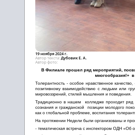
19 ноября 2024 г.
Автор текста
Дубовик Е. А.
Автор фото
В Филиале
прошел ряд
мероприятий,
посв
многообразия!»
в
Толерантность - особое нравственное качество
позитивному взаимодействию с людьми или груп
мировоззрений, стилей мышления и поведения.
Традиционно в нашем колледже проходит ряд
сознания и гражданской позиции молодого пок
как о глобальной проблеме, воспитания толерантн
На протяжении Недели были организованы и пр
- тематическая встреча с инспектором ОДН «Об о