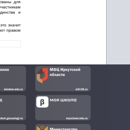
ованы для
участникам
динства и
это значит
ают правом