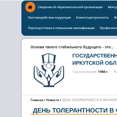
Сведения об образовательной организации
Абиту
Противодействие коррупции
Клиентоцентричность
В
Переподготовка и повышение квалификации
Профессион
Основа твоего стабильного будущего - это...
ГОСУДАРСТВЕН
ИРКУТСКОЙ ОБЛ
Год основания
1988 г.
Я
Главная
Новости
ДЕНЬ ТОЛЕРАНТНОСТИ В ФИЛИА
ДЕНЬ ТОЛЕРАНТНОСТИ В