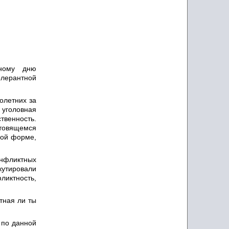
дному дню
лерантной
олетних за
уголовная
твенность.
товящемся
ной форме,
нфликтных
кутировали
ликтность,
тная ли ты
 по данной