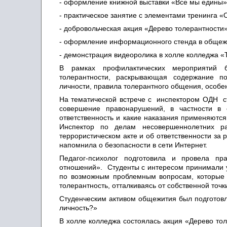
- оформление книжной выставки «Все мы едины»
- практическое занятие с элементами тренинга 
- добровольческая акция «Дерево толерантности»
- оформление информационного стенда в общежи
- демонстрация видеоролика в холле колледжа «
В рамках профилактических мероприятий 
толерантности, раскрывающая содержание по
личности, правила толерантного общения, особе
На тематической встрече с инспектором ОДН с
совершение правонарушений, в частности в 
ответственность и какие наказания применяются
Инспектор по делам несовершеннолетних р
террористическом акте и об ответственности за
напомнила о безопасности в сети Интернет.
Педагог-психолог подготовила и провела пр
отношений». Студенты с интересом принимали уч
по возможным проблемным вопросам, которые м
толерантность, отталкиваясь от собственной точк
Студенческим активом общежития был подготов
личность?»
В холле колледжа состоялась акция «Дерево то