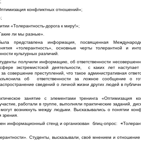
;
«Оптимизация конфликтных отношений»;
;
тии «Толерантность-дорога к миру!»;
Такие ли мы разные».
была представлена информация, посвященная Междунаро
нятия «толерантность», основные черты толерантной и инто
нности культурных различий.
туденты получили информацию, об ответственности несовершенн
сфере экстремистской деятельности, с каких лет наступает 
 за совершение преступлений, что такое административная ответс
азъяснила об ответственности за ложное сообщение о го
 распространение сведений о личной жизни других людей в публич
актическое занятие с элементами тренинга «Оптимизация ко
астие, работали в группе, выполняли практические заданий, дис
огут возникнуть между людьми. Высказывались о понятии конф
и зрения.
лен информационный стенд и организован блиц-опрос:
«
Толеран
лерантности». Студенты, высказывали, своё мнением и отношение