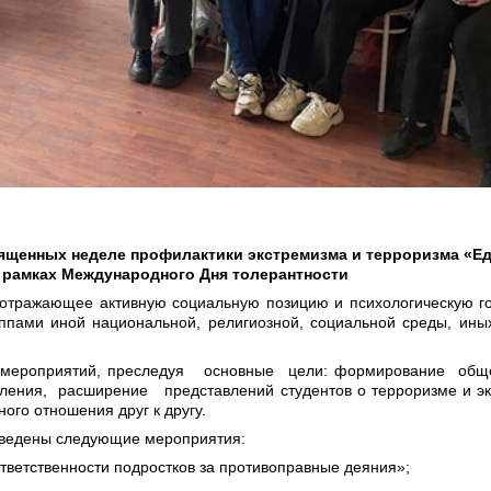
ященных неделе профилактики
экстремизма и терроризма
«
Ед
 рамках Международного Дня
толерантности
, отражающее активную социальную позицию и психологическую го
пами иной национальной, религиозной, социальной среды, иных
 мероприятий, преследуя основные цели: формирование обще
оления, расширение представлений студентов о терроризме и э
ого отношения друг к другу.
оведены следующие мероприятия:
тветственности подростков за противоправные деяния»;