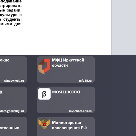
еподавание
стрировать
ые задачи,
культуре с
а студенты
димыми для