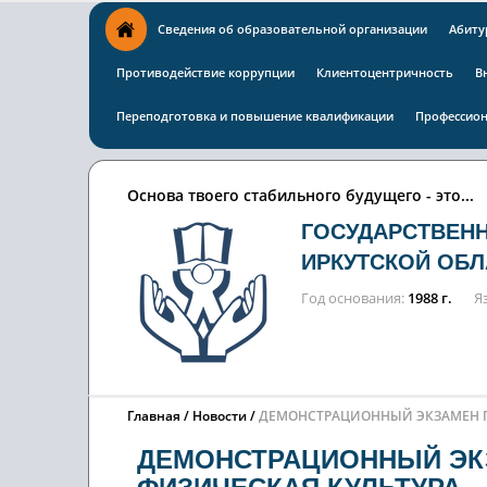
Сведения об образовательной организации
Абиту
Противодействие коррупции
Клиентоцентричность
В
Переподготовка и повышение квалификации
Профессион
Основа твоего стабильного будущего - это...
ГОСУДАРСТВЕН
ИРКУТСКОЙ ОБЛ
Год основания
1988 г.
Я
Главная
Новости
ДЕМОНСТРАЦИОННЫЙ ЭКЗАМЕН ПО
ДЕМОНСТРАЦИОННЫЙ ЭКЗ