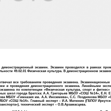
ся демонстрационный экзамен. Экзамен проводился в рамках про
альности 49.02.01 Физическая культура. В демонстрационном экзам
отвечал все требованиям проведения экзамена. Экзаменационные
вки и проведения демонстрационного экзамена. Линейными эксп
экзамена по компетенции «Физическая культура, спорт и фитнес»
ных школ города Братска: А.А. Григорьев МБОУ «СОШ №14», Е.Н. 
пова МБОУ «Гимназия им. А.А. Иноземева», С.С. Позднякова МБОУ 
МБОУ «СОШ №14». Главный эксперт – И.А. Матюнин (ГБПОУ Иркутск
анспорта»), технический эксперт – О.В.Арзамасцева.