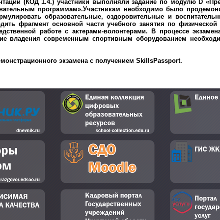
нтации (КОД 1.4.) участники выполняли задание по
модулю D «Пр
вательным программам».
Участникам необходимо было продемон
рмулировать образовательные, оздоровительные и воспитательн
одить фрагмент основной части учебного занятия по физической 
дственной работе с актерами-волонтерами. В процессе экзамен
ние владения современным спортивным оборудованием необхо
монстрационного экзамена с получением SkillsPassport.