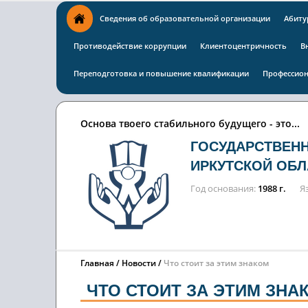
Сведения об образовательной организации
Абиту
Противодействие коррупции
Клиентоцентричность
В
Переподготовка и повышение квалификации
Профессион
Основа твоего стабильного будущего - это...
ГОСУДАРСТВЕН
ИРКУТСКОЙ ОБЛ
Год основания
1988 г.
Я
Главная
Новости
Что стоит за этим знаком
ЧТО СТОИТ ЗА ЭТИМ ЗНА