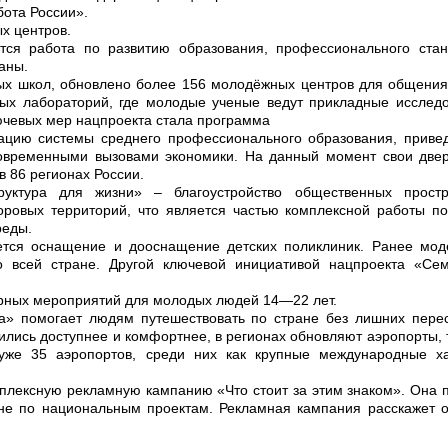
ота России».
х центров.
ся работа по развитию образования, профессионального ста
аны.
ых школ, обновлено более 156 молодёжных центров для общения
ных лабораторий, где молодые ученые ведут прикладные исслед
ючевых мер нацпроекта стала программа
ацию системы среднего профессионального образования, приве
современными вызовами экономики. На данный момент свои две
в 86 регионах России.
уктура для жизни» – благоустройство общественных простр
оровых территорий, что является частью комплексной работы п
реды.
тся оснащение и дооснащение детских поликлиник. Ранее мо
о всей стране. Другой ключевой инициативой нацпроекта «Се
турных мероприятий для молодых людей 14—22 лет.
а» помогает людям путешествовать по стране без лишних пере
ились доступнее и комфортнее, в регионах обновляют аэропорты,
уже 35 аэропортов, среди них как крупные международные ха
мплексную рекламную кампанию
«Что стоит за этим знаком»
. Она 
ане по национальным проектам. Рекламная кампания расскажет 