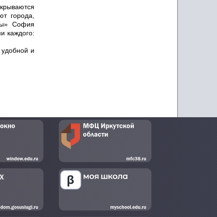
ткрываются
ют города,
ты» София
и каждого:
 удобной и