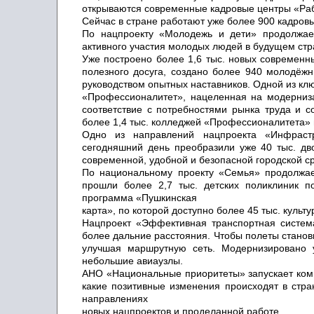
открываются современные кадровые центры «Раб
Сейчас в стране работают уже более 900 кадровы
По нацпроекту «Молодежь и дети» продолжает
активного участия молодых людей в будущем стр
Уже построено более 1,6 тыс. новых современн
полезного досуга, создано более 940 молодёж
руководством опытных наставников. Одной из кл
«Профессионалитет», нацеленная на модерниз
соответствие с потребностями рынка труда и 
более 1,4 тыс. колледжей «Профессионалитета» 
Одно из направлений нацпроекта «Инфрастр
сегодняшний день преобразили уже 40 тыс. дв
современной, удобной и безопасной городской с
По национальному проекту «Семья» продолжае
прошли более 2,7 тыс. детских поликлиник п
программа «Пушкинская
карта», по которой доступно более 45 тыс. куль
Нацпроект «Эффективная транспортная систем
более дальние расстояния. Чтобы полеты станов
улучшая маршрутную сеть. Модернизировано 
небольшие авиаузлы.
АНО «Национальные приоритеты» запускает ко
какие позитивные изменения происходят в стр
направлениях
новых нацпроектов и проделанной работе.