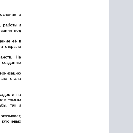
новления и
, работы и
ования под
дение её в
ри открыли
анств. На
о созданию
дернизацию
мья» стала
садок и на
 тем самым
бы, так и
показывает,
о ключевых