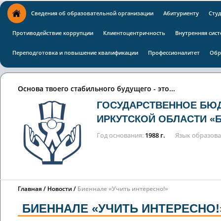
Сведения об образовательной организации
Абитуриенту
Сту
Противодействие коррупции
Клиентоцентричность
Внутренняя сист
Переподготовка и повышение квалификации
Профессионалитет
Обр
Основа твоего стабильного будущего - это...
ГОСУДАРСТВЕННОЕ БЮ
ИРКУТСКОЙ ОБЛАСТИ «
Год основания
1988 г.
Язык образов
Главная
Новости
Биеннале «Учить интересно!»
БИЕННАЛЕ «УЧИТЬ ИНТЕРЕСНО!