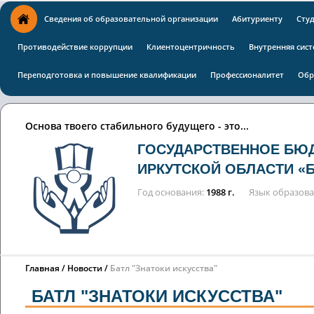
Сведения об образовательной организации
Абитуриенту
Сту
Противодействие коррупции
Клиентоцентричность
Внутренняя сист
Переподготовка и повышение квалификации
Профессионалитет
Обр
Основа твоего стабильного будущего - это...
ГОСУДАРСТВЕННОЕ БЮ
ИРКУТСКОЙ ОБЛАСТИ «
Год основания
1988 г.
Язык образов
Главная
Новости
Батл "Знатоки искусства"
БАТЛ "ЗНАТОКИ ИСКУССТВА"