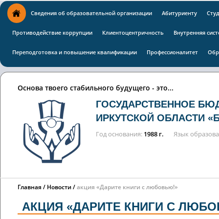
Сведения об образовательной организации
Абитуриенту
Сту
Противодействие коррупции
Клиентоцентричность
Внутренняя сист
Переподготовка и повышение квалификации
Профессионалитет
Обр
Основа твоего стабильного будущего - это...
ГОСУДАРСТВЕННОЕ БЮ
ИРКУТСКОЙ ОБЛАСТИ «
Год основания
1988 г.
Язык образов
Главная
Новости
акция «Дарите книги с любовью!»
АКЦИЯ «ДАРИТЕ КНИГИ С ЛЮБО