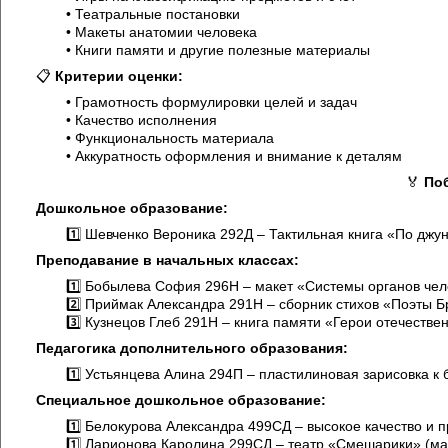
• Театральные постановки
• Макеты анатомии человека
• Книги памяти и другие полезные материалы
📋
Критерии оценки:
• Грамотность формулировки целей и задач
• Качество исполнения
• Функциональность материала
• Аккуратность оформления и внимание к деталям
🏅
По
Дошкольное образование:
1️⃣ Шевченко Вероника 292Д – Тактильная книга «По джу
Преподавание в начальных классах:
1️⃣ Бобылева София 296Н – макет «Системы органов чел
2️⃣ Приймак Александра 291Н – сборник стихов «Поэты Б
3️⃣ Кузнецов Глеб 291Н – книга памяти «Герои отечеств
Педагогика дополнительного образования:
1️⃣ Устьянцева Алина 294П – пластилиновая зарисовка к
Специальное дошкольное образование:
1️⃣ Белокурова Александра 499СД – высокое качество и
1️⃣ Ларионова Каролина 299СД – театр «Смешарики» (ма