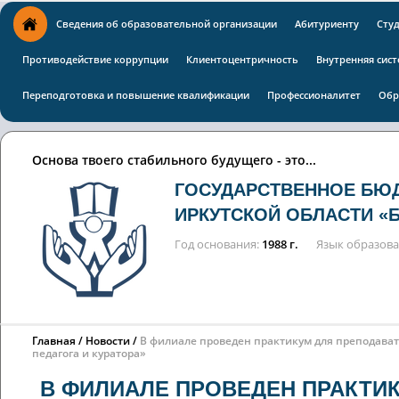
Сведения об образовательной организации
Абитуриенту
Сту
Противодействие коррупции
Клиентоцентричность
Внутренняя сист
Переподготовка и повышение квалификации
Профессионалитет
Обр
Основа твоего стабильного будущего - это...
ГОСУДАРСТВЕННОЕ БЮ
ИРКУТСКОЙ ОБЛАСТИ «
Год основания
1988 г.
Язык образов
Главная
Новости
В филиале проведен практикум для преподават
педагога и куратора»
В ФИЛИАЛЕ ПРОВЕДЕН ПРАКТИ