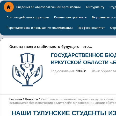
Сведения об образовательной организации
Абитуриенту
Сту
Противодействие коррупции
Клиентоцентричность
Внутренняя сист
Переподготовка и повышение квалификации
Профессионалитет
Обр
Основа твоего стабильного будущего - это...
ГОСУДАРСТВЕННОЕ БЮ
ИРКУТСКОЙ ОБЛАСТИ «
Год основания
1988 г.
Язык образов
Главная
Новости
Участники первичного отделения «Движения Пе
оставшимся без попечения родителей» в проведении акции «Готов
НАШИ ТУЛУНСКИЕ СТУДЕНТЫ И