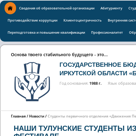
Сведения об образовательной организации
Абитуриенту
Сту
Противодействие коррупции
Клиентоцентричность
Внутренняя сист
Переподготовка и повышение квалификации
Профессионалитет
Обр
Основа твоего стабильного будущего - это...
ГОСУДАРСТВЕННОЕ БЮ
ИРКУТСКОЙ ОБЛАСТИ «
Год основания
1988 г.
Язык образов
Главная
Новости
Студенты первичного отделения «Движения Пер
НАШИ ТУЛУНСКИЕ СТУДЕНТЫ И