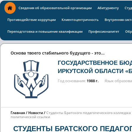
Сведения об образовательной организации
Абитуриенту
Сту
Противодействие коррупции
Клиентоцентричность
Внутренняя сист
Переподготовка и повышение квалификации
Профессионалитет
Обр
Основа твоего стабильного будущего - это...
ГОСУДАРСТВЕННОЕ БЮ
ИРКУТСКОЙ ОБЛАСТИ «
Год основания
1988 г.
Язык образов
Главная
Новости
Студенты Братского педагогического колледжа
политической ссылки
СТУДЕНТЫ БРАТСКОГО ПЕДАГО