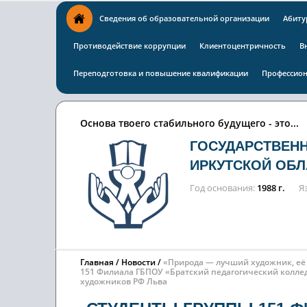
Сведения об образовательной организации
Абиту
Противодействие коррупции
Клиентоцентричность
В
Переподготовка и повышение квалификации
Профессион
Основа твоего стабильного будущего - это...
ГОСУДАРСТВЕН
ИРКУТСКОЙ ОБЛ
Год основания
1988 г.
Я
Главная
Новости
«Природа — лучший художник, её
151 Филиала ГБПОУ «Братский педагогический колле
художников РФ Льва