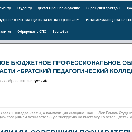
риенту
Студенту
Дистанционное обучение
Обращения граждан
Про
нутренняя система оценки качества образования
Независимая оценка качес
алитет
Обркредит в СПО
Брендбук
НОЕ БЮДЖЕТНОЕ ПРОФЕССИОНАЛЬНОЕ ОБ
АСТИ «БРАТСКИЙ ПЕДАГОГИЧЕСКИЙ КОЛЛЕ
зык образования
Русский
 краски неподражаемы, а композиция совершенна» — Лев Гимов. Студен
дж» совершили познавательную экскурсию на выставку «Мастер цвета» 