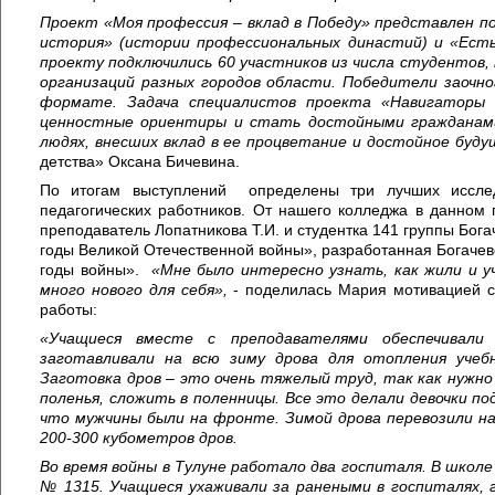
Проект
«Моя профессия – вклад в Победу» предст
а
влен
п
история»
(истории профессиональных династий)
и «Ест
проекту подключились 60 участников из числа студентов
организаций разных городов области.
Победители заочн
формате.
Задача специалистов проекта «Навигаторы
ценностные ориентиры и стать достойными гражданам
людях, внесших вклад в ее процветание и достойное буду
детства» Оксана Бичевина.
По итогам выступлений определены три лучших иссле
педагогических работников. От нашего колледжа в данном 
преподаватель Лопатникова Т.И. и студентка 141 группы Бог
годы Великой Отечественной войны», разработанная Богаче
годы войны».
«Мне было интересно узнать, как жили и у
много нового для себя
»
,
- поделилась Мария мотивацией с
работы:
«
Учащиеся
вместе с преподавателями обеспечивали
заготавливали на всю зиму дрова для отопления учеб
Заготовка дров – это
очень тяжелы
й труд, так как нужно
поленья, сложить в поленницы. Все это делали девочки 
что мужчины были на фронте. Зимой дрова перевозили н
200-300 кубометров дров.
Во время войны в Тулуне работало два госпиталя.
В школе
№ 1315. Учащиеся ухаживали за ранеными в госпиталях,