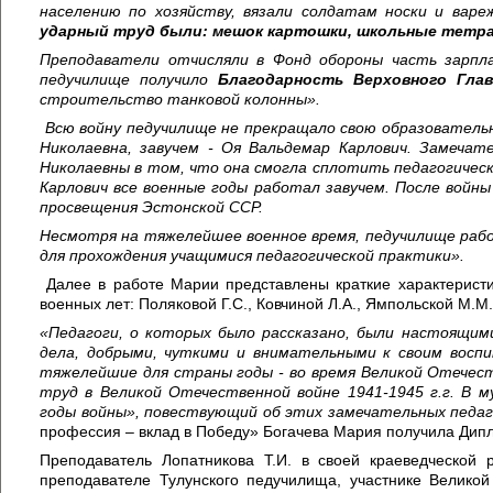
населению по хозяйству, вязали солдатам носки и вар
ударный труд были: мешок картошки, школьные тетрад
Преподаватели отчисляли в Фонд обороны часть зарпла
педучилище получило
Благодарность Верховного Гла
строительство танковой колонны
»
.
Всю войну педучилище не прекращало свою образователь
Николаевна, завучем -
Оя
Вальдемар
Карлович. Замечат
Николаевны в том, что она смогла сплотить педагогичес
Карлович все военные годы работал завучем. После войн
просвещения Эстонской ССР.
Несмотря на тяжелейшее военное время, педучилище рабо
для прохождения учащимися педагогической практики
»
.
Далее в работе Марии представлены краткие характерист
военных лет: Поляковой Г.С., Ковчиной Л.А., Ямпольской М.М.
«
Педагоги, о которых было рассказано, были настоящи
де
ла, добрыми, чуткими и внимательными к своим восп
тяжелейшие для страны годы - во время Великой Отечес
труд в Великой Отечественной войне 1941-
1945
г.г
.
В м
годы войны», повествующий об этих замечательных педаг
профессия – вклад в Победу» Богачева Мария получила Дипл
Преподаватель Лопатникова Т.И. в своей краеведческой 
преподавателе Тулунского педучилища, участнике Великой