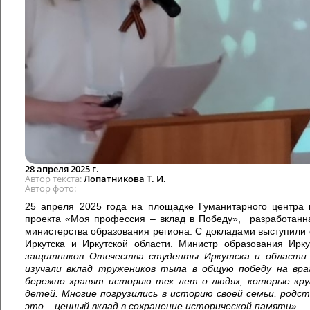
28 апреля 2025 г.
Автор текста
Лопатникова Т. И.
Автор фото
25 апреля 2025 года на площадке Гуманитарного центра 
проекта «Моя профессия – вклад в Победу», разработанна
министерства образования региона. С докладами выступили с
Иркутска и Иркутской области. Министр образования И
защитнико
в
Отечества студенты Иркутска и област
изучали вклад тружеников тыла в общую победу
на
вра
бережно хранят историю тех лет о людях, которые круг
детей. Многие погрузились в историю своей семьи, родст
это –
ценный вклад в сохранение исторической памяти
».