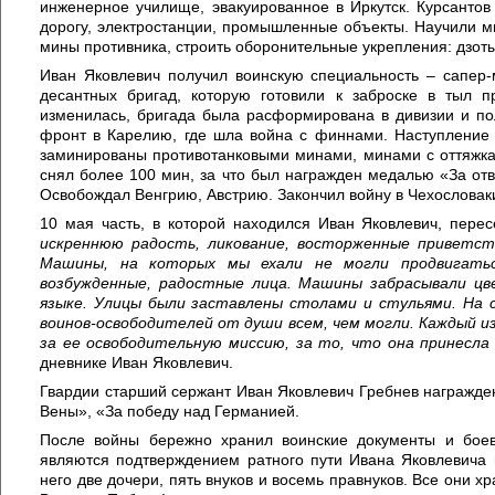
инженерное училище, эвакуированное в Иркутск. Курсанто
дорогу, электростанции, промышленные объекты. Научили м
мины противника, строить оборонительные укрепления: дзоты
Иван Яковлевич получил воинскую специальность – сапер-
десантных бригад, которую готовили к заброске в тыл 
изменилась, бригада была расформирована в дивизии и по
фронт в Карелию, где шла война с финнами. Наступление 
заминированы противотанковыми минами, минами с оттяжк
снял более 100 мин, за что был награжден медалью «За отв
Освобождал Венгрию, Австрию. Закончил войну в Чехословак
10 мая часть, в которой находился Иван Яковлевич, перес
искреннюю радость, ликован
ие, восторженные приветст
Машины, на которых мы ехали не могли продвигатьс
возбужденные, радостные лица. Машины забрасывали цв
языке. Улицы были заставлены столами и стульями. На 
воинов-освободителей от души всем, чем могли. Каждый и
за ее освободительную миссию, за то, что она принесл
дневнике Иван Яковлевич.
Гвардии старший сержант Иван Яковлевич Гребнев награжден
Вены», «За победу над Германией.
После войны бережно хранил воинские документы и бое
являются подтверждением ратного пути Ивана Яковлевича 
него две дочери, пять внуков и восемь правнуков. Все они х