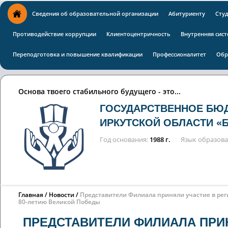
Сведения об образовательной организации
Абитуриенту
Сту
Противодействие коррупции
Клиентоцентричность
Внутренняя сист
Переподготовка и повышение квалификации
Профессионалитет
Обр
Основа твоего стабильного будущего - это...
ГОСУДАРСТВЕННОЕ БЮ
ИРКУТСКОЙ ОБЛАСТИ «
Год основания
1988 г.
Язык образов
Главная
Новости
Представители Филиала приняли участие в рег
80-летию Великой Победы
ПРЕДСТАВИТЕЛИ ФИЛИАЛА ПРИ