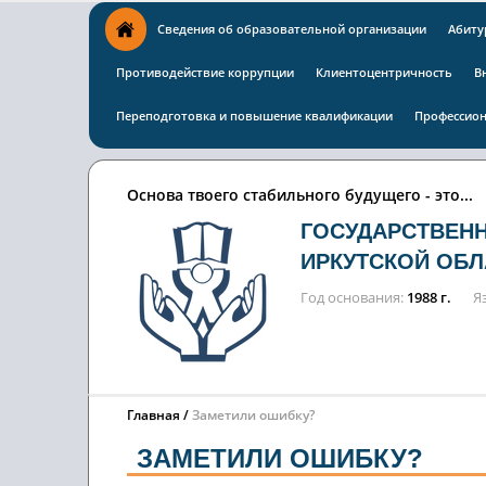
Сведения об образовательной организации
Абиту
Противодействие коррупции
Клиентоцентричность
В
Переподготовка и повышение квалификации
Профессион
Основа твоего стабильного будущего - это...
ГОСУДАРСТВЕН
ИРКУТСКОЙ ОБЛ
Год основания
1988 г.
Я
Главная
Заметили ошибку?
ЗАМЕТИЛИ ОШИБКУ?