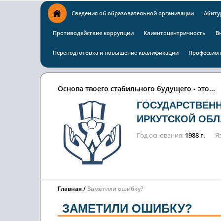
Сведения об образовательной организации
Абиту
Противодействие коррупции
Клиентоцентричность
В
Переподготовка и повышение квалификации
Профессион
Основа твоего стабильного будущего - это...
ГОСУДАРСТВЕН
ИРКУТСКОЙ ОБЛ
Год основания
1988 г.
Я
Главная
Заметили ошибку?
ЗАМЕТИЛИ ОШИБКУ?